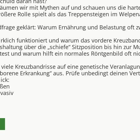
Schuld daran hast?
 räumen wir mit Mythen auf und schauen uns die hart
größere Rolle spielt als das Treppensteigen im Welpen
frage geklärt: Warum Ernährung und Belastung oft zwe
klich funktioniert und warum das vordere Kreuzband s
ltung über die „schiefe“ Sitzposition bis hin zur M
ntest und warum hilft ein normales Röntgenbild oft 
 viele Kreuzbandrisse auf eine genetische Veranlagun
orene Erkrankung“ aus. Prüfe unbedingt deinen Vert
ick:
ößen
vasiv