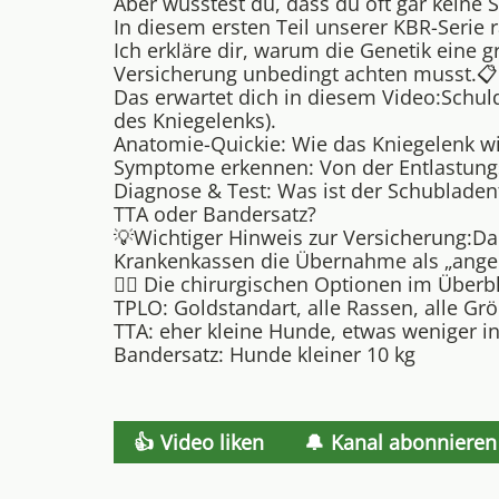
Aber wusstest du, dass du oft gar keine 
In diesem ersten Teil unserer KBR-Serie
Ich erkläre dir, warum die Genetik eine 
Versicherung unbedingt achten musst.📋
Das erwartet dich in diesem Video:Schuld
des Kniegelenks).
Anatomie-Quickie: Wie das Kniegelenk wir
Symptome erkennen: Von der Entlastungsha
Diagnose & Test: Was ist der Schublade
TTA oder Bandersatz?
💡Wichtiger Hinweis zur Versicherung:Da
Krankenkassen die Übernahme als „angeb
👨‍⚕️ Die chirurgischen Optionen im Überbl
TPLO: Goldstandart, alle Rassen, alle Gr
TTA: eher kleine Hunde, etwas weniger in
Bandersatz: Hunde kleiner 10 kg
👍
Video liken
🔔
Kanal abonnieren